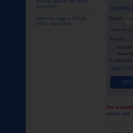
Webinar dedicato alle epatiti
Iscriviti
virali (2024)
Email*
Indennizzo Legge n. 210 del
1992 e risarcimento
Quando invi
Privacy
Accetti
Associa
a ciascuna
Leggi l'inf
INV
Per proposte
nostre sedi