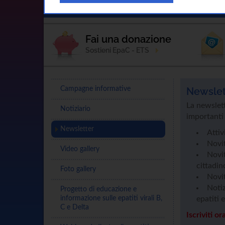
Home
L'Associazione
Sostienici
Fai una donazione
Sostieni EpaC - ETS
Campagne informative
Newslet
La newslett
Notiziario
importanti 
Newsletter
Attiv
Novi
Video gallery
Novit
cittadin
Foto gallery
Novit
Notiz
Progetto di educazione e
informazione sulle epatiti virali B,
epatiti 
C e Delta
Iscriviti or