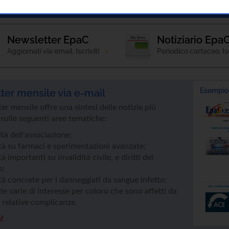
Notizie
Patologie
Strumenti Informativi
Newsletter EpaC
Notiziario Epa
Aggiornati via email. Iscriviti
Periodico cartaceo. Isc
Esempio 
ter mensile via e-mail
er mensile offre una sintesi delle notizie più
sulle seguenti aree tematiche:
ità dell'associazione;
tà su farmaci e sperimentazioni avanzate;
à importanti su invalidità civile, e diritti del
o;
à concrete per i danneggiati da sangue infetto;
ie varie di interesse per coloro che sono affetti da
e relative complicanze.
a!