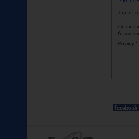
Vuoi rice
Quando in
l’iscrizion
Privacy *