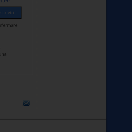
tter!
onfermare
n
cuna