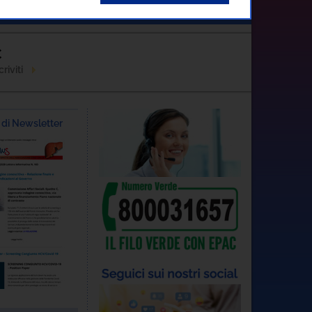
Contatti
C
riviti
di Newsletter