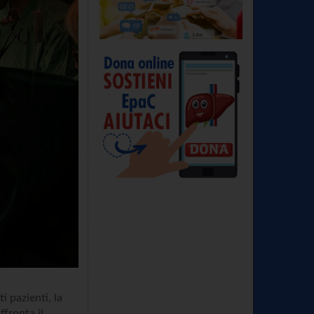
 pazienti, la
ffronta il