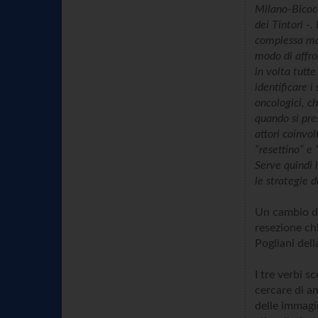
Milano-Bicocc
dei Tintori -
complessa ma 
modo di affro
in volta tutt
identificare i
oncologici, c
quando si pre
attori coinvo
“resettino” e
Serve quindi 
le strategie di
Un cambio di
resezione ch
Pogliani del
I tre verbi s
cercare di an
delle immagin