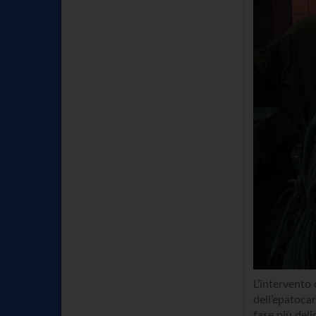
L’intervento
dell’epatoca
fase più deli