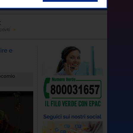
Contatti
C
riviti
ire e
socomio