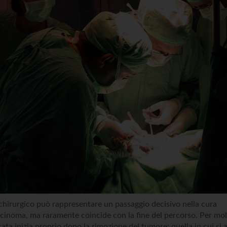
 chirurgico può rappresentare un passaggio decisivo nella cura
rcinoma, ma raramente coincide con la fine del percorso. Per molti
cata inizia proprio dopo la rimozione del tumore: quella in cui si a