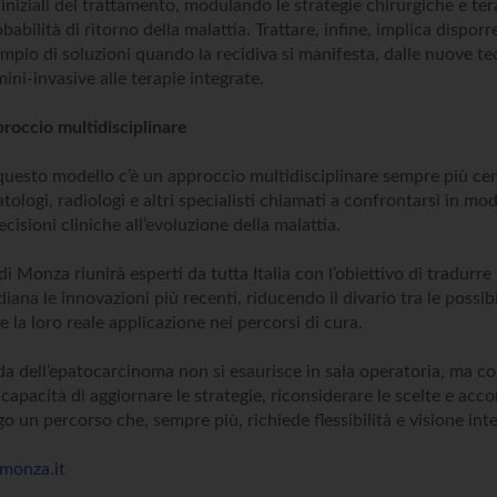
i iniziali del trattamento, modulando le strategie chirurgiche e te
obabilità di ritorno della malattia. Trattare, infine, implica dispor
mpio di soluzioni quando la recidiva si manifesta, dalle nuove t
ini‑invasive alle terapie integrate.
roccio multidisciplinare
 questo modello c’è un approccio multidisciplinare sempre più cen
tologi, radiologi e altri specialisti chiamati a confrontarsi in m
ecisioni cliniche all’evoluzione della malattia.
di Monza riunirà esperti da tutta Italia con l’obiettivo di tradurre
diana le innovazioni più recenti, riducendo il divario tra le possibi
 e la loro reale applicazione nei percorsi di cura.
ida dell’epatocarcinoma non si esaurisce in sala operatoria, ma c
capacità di aggiornare le strategie, riconsiderare le scelte e acc
o un percorso che, sempre più, richiede flessibilità e visione int
monza.it