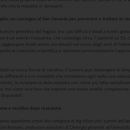
eto che la malattia si ripresenti.
gato, un convegno al San Gerardo per prevenire e trattare le re
tumore primitivo del fegato, tra i più diffusi e letali a livello globa
ne è un evento frequente, che coinvolge circa 7 pazienti su 10, 
raggiungere livelli anche più elevati nel corso degli anni di foll
gendo la comunità scientifica a ripensare profondamente l’appro
fatti un’unica forma di recidiva: il tumore può riemergere in temp
che differenti e con modalità che richiedono ogni volta una valuta
ntesto, la ricomparsa della malattia non viene più letta sempli
vo, ma come una fase che impone una nuova analisi complessiva 
 disponibili.
oma e recidiva dopo resezione
noma appartiene ormai alla categoria di big killers fra i tumori dell’
izio Romano, professore associato di Chirurgia generale all’Università