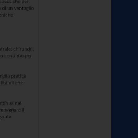
rapeutiche per
re di un ventaglio
ecniche
trale: chirurghi,
odo continuo per
 nella pratica
lità offerte
ontinua nel
ompagnare il
egrata.