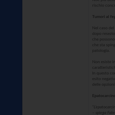
rischio concr
Tumori al fe
Nel caso del 
dopo resezio
che possono 
che sta spin
patologia.
Non esiste in
caratteristi
In questo co
esito negati
delle opzioni
Epatocarcin
“L’epatocarci
– spiega Fabr