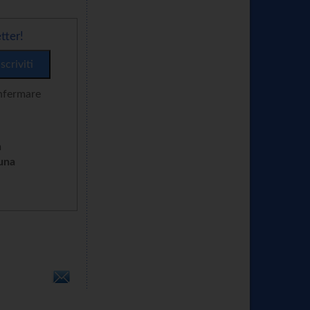
tter!
onfermare
n
cuna