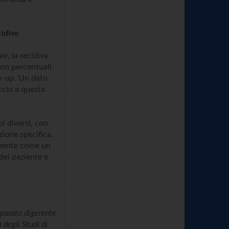
cidive
le, la recidiva
con percentuali
ow-up. Un dato
ccio a questa
i diversi, con
zione specifica.
cemente come un
del paziente e
apparato digerente
 degli Studi di