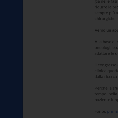
già nelle fas
ridurre le pr
sempre più a
chirurgiche m
Verso un app
Alla base di
oncologi, epa
adattare le d
Il congresso 
clinica quoti
dalla ricerca
Perché la sf
tempo: nella 
paziente lung
Fonte:
prima