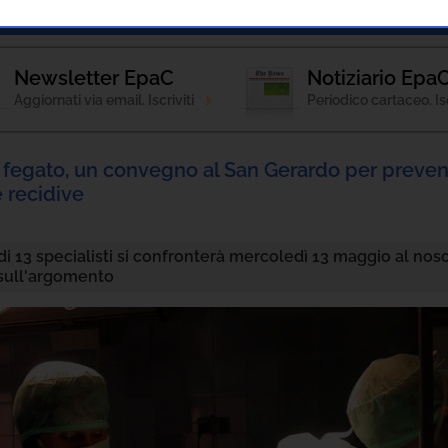
Notizie
Patologie
Strumenti Informativi
Newsletter EpaC
Notiziario Epa
Aggiornati via email. Iscriviti
Periodico cartaceo. Isc
 fegato, un convegno al San Gerardo per preven
e recidive
di 13 specialisti si confronterà mercoledì 13 maggio al no
sull'argomento