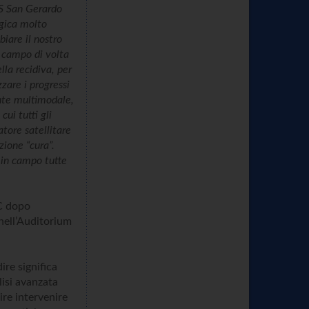
CS San Gerardo
ogica molto
iare il nostro
 campo di volta
lla recidiva, per
zzare i progressi
ente multimodale,
ui tutti gli
atore satellitare
zione “cura”.
o in campo tutte
CC dopo
 nell’Auditorium
dire significa
lisi avanzata
dire intervenire