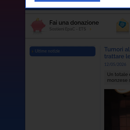
Home
L'Associazione
Sostienici
Fai una donazione
Sostieni EpaC - ETS
Tumori al
Ultime notizie
trattare l
12/05/2026
Un totale 
monzese 