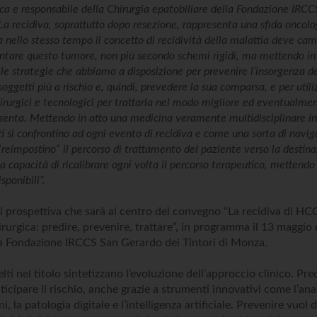
a e responsabile della Chirurgia epatobiliare della Fondazione IRC
. La recidiva, soprattutto dopo resezione, rappresenta una sfida oncol
nello stesso tempo il concetto di recidività della malattia deve camb
ntare questo tumore, non più secondo schemi rigidi, ma mettendo in
e le strategie che abbiamo a disposizione per prevenire l’insorgenza de
 soggetti più a rischio e, quindi, prevedere la sua comparsa, e per utili
hirurgici e tecnologici per trattarla nel modo migliore ed eventualm
senta. Mettendo in atto una medicina veramente multidisciplinare in c
lti si confrontino ad ogni evento di recidiva e come una sorta di navig
 “reimpostino” il percorso di trattamento del paziente verso la destina
la capacità di ricalibrare ogni volta il percorso terapeutico, mettend
sponibili”.
 prospettiva che sarà al centro del convegno “La recidiva di H
irurgica: predire, prevenire, trattare”, in programma il 13 maggio
la Fondazione IRCCS San Gerardo dei Tintori di Monza.
celti nel titolo sintetizzano l’evoluzione dell’approccio clinico. Pre
ticipare il rischio, anche grazie a strumenti innovativi come l’ana
i, la patologia digitale e l’intelligenza artificiale. Prevenire vuol 