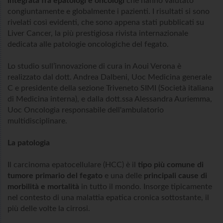
integrata fra epatologi e oncologi
che hanno valutato
congiuntamente e globalmente i pazienti. I risultati si sono
rivelati così evidenti, che sono appena stati pubblicati su
Liver Cancer, la più prestigiosa rivista internazionale
dedicata alle patologie oncologiche del fegato.
Lo studio sull’innovazione di cura in Aoui Verona è
realizzato dal dott. Andrea Dalbeni, Uoc Medicina generale
C e presidente della sezione Triveneto SIMI (Società italiana
di Medicina interna), e dalla dott.ssa Alessandra Auriemma,
Uoc Oncologia responsabile dell'ambulatorio
multidisciplinare.
La patologia
Il carcinoma epatocellulare (HCC) è il
tipo più comune di
tumore primario del fegato
e una delle
principali cause di
morbilità e mortalità
in tutto il mondo. Insorge tipicamente
nel contesto di una malattia epatica cronica sottostante, il
più delle volte la cirrosi.