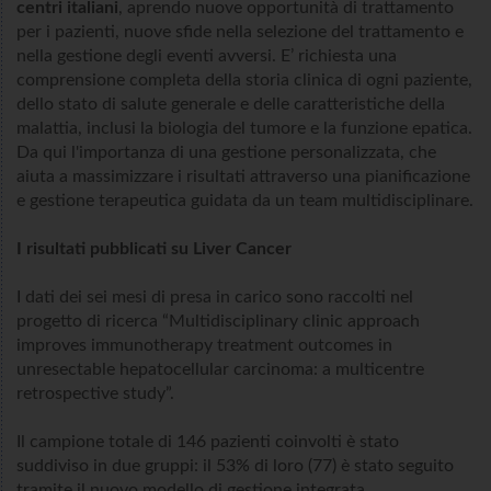
centri italiani
, aprendo nuove opportunità di trattamento
per i pazienti, nuove sfide nella selezione del trattamento e
nella gestione degli eventi avversi. E’ richiesta una
comprensione completa della storia clinica di ogni paziente,
dello stato di salute generale e delle caratteristiche della
malattia, inclusi la biologia del tumore e la funzione epatica.
Da qui l'importanza di una gestione personalizzata, che
aiuta a massimizzare i risultati attraverso una pianificazione
e gestione terapeutica guidata da un team multidisciplinare.
I risultati pubblicati su Liver Cancer
I dati dei sei mesi di presa in carico sono raccolti nel
progetto di ricerca “Multidisciplinary clinic approach
improves immunotherapy treatment outcomes in
unresectable hepatocellular carcinoma: a multicentre
retrospective study”.
Il campione totale di 146 pazienti coinvolti è stato
suddiviso in due gruppi: il 53% di loro (77) è stato seguito
tramite il nuovo modello di gestione integrata