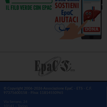
© Copyright 2006-2026 Associazione EpaC - ETS - C.F.
97375600158 - P.Iva: 11814550965
Via Serrano, 24
10141 - Torino