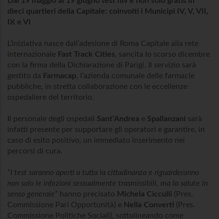
Dal 19 maggio al 19 giugno test hiv e non solo gratis in
dieci quartieri della Capitale: coinvolti i Municipi IV, V, VII,
IX e VI
L’iniziativa nasce dall’adesione di Roma Capitale alla rete
internazionale
Fast Track Cities
, sancita lo scorso dicembre
con la firma della Dichiarazione di Parigi. Il servizio sarà
gestito da
Farmacap
, l’azienda comunale delle farmacie
pubbliche, in stretta collaborazione con le eccellenze
ospedaliere del territorio.
Il personale degli ospedali
Sant’Andrea
e
Spallanzani
sarà
infatti presente per supportare gli operatori e garantire, in
caso di esito positivo, un immediato inserimento nei
percorsi di cura.
“I test saranno aperti a tutta la cittadinanza e riguarderanno
non solo le infezioni sessualmente trasmissibili, ma la salute in
senso generale”
hanno precisato
Michela Cicculli
(Pres.
Commissione Pari Opportunità) e
Nella Converti
(Pres.
Commissione Politiche Sociali), sottolineando come