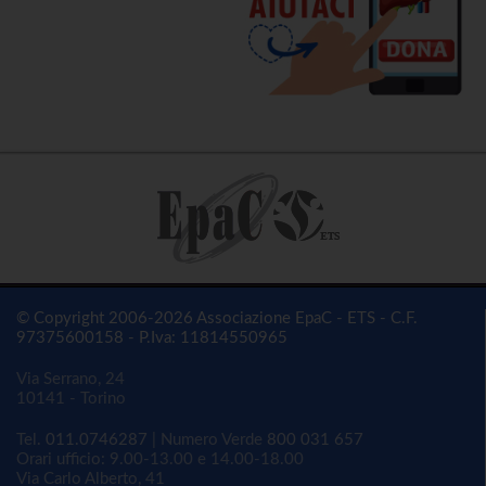
© Copyright 2006-2026 Associazione EpaC - ETS - C.F.
97375600158 - P.Iva: 11814550965
Via Serrano, 24
10141 - Torino
Tel.
011.0746287
| Numero Verde
800 031 657
Orari ufficio: 9.00-13.00 e 14.00-18.00
Via Carlo Alberto, 41