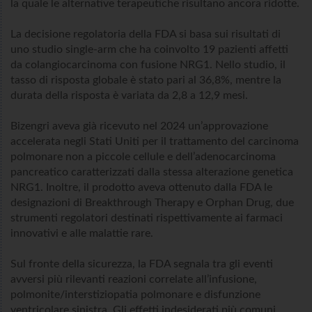
la quale le alternative terapeutiche risultano ancora ridotte.
La decisione regolatoria della FDA si basa sui risultati di
uno studio single-arm che ha coinvolto 19 pazienti affetti
da colangiocarcinoma con fusione NRG1. Nello studio, il
tasso di risposta globale è stato pari al 36,8%, mentre la
durata della risposta è variata da 2,8 a 12,9 mesi.
Bizengri aveva già ricevuto nel 2024 un’approvazione
accelerata negli Stati Uniti per il trattamento del carcinoma
polmonare non a piccole cellule e dell’adenocarcinoma
pancreatico caratterizzati dalla stessa alterazione genetica
NRG1. Inoltre, il prodotto aveva ottenuto dalla FDA le
designazioni di Breakthrough Therapy e Orphan Drug, due
strumenti regolatori destinati rispettivamente ai farmaci
innovativi e alle malattie rare.
Sul fronte della sicurezza, la FDA segnala tra gli eventi
avversi più rilevanti reazioni correlate all’infusione,
polmonite/interstiziopatia polmonare e disfunzione
ventricolare sinistra. Gli effetti indesiderati più comuni