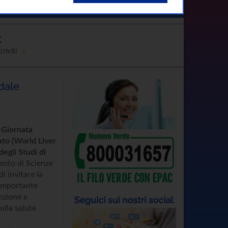
Contatti
C
riviti
edale
a
Giornata
to (World Liver
degli Studi di
ento di Scienze
i invitare la
'importante
enzione e
ulla salute