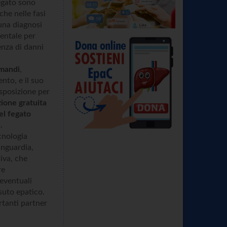
fegato sono
he nelle fasi
 una diagnosi
entale per
enza di danni
mandi
,
nto, e il suo
sposizione per
zione gratuita
el fegato
n
.
ecnologia
anguardia,
iva, che
re
eventuali
ssuto epatico.
rtanti partner