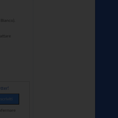
 Bianco).
tattare
tter!
onfermare