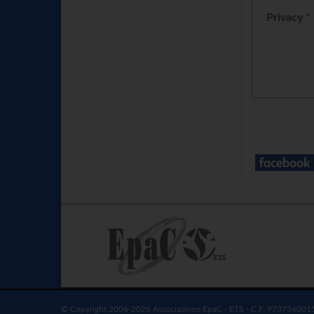
Privacy *
© Copyright 2006-2026 Associazione EpaC - ETS - C.F. 973756001