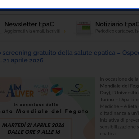
Notizie
Patologie
Strumenti Informativi
Newsletter EpaC
Notiziario Epa
Aggiornati via email. Iscriviti
Periodico cartaceo. Isc
lo screening gratuito della salute epatica – Osp
, 21 aprile 2026
In occasione dell
Mondiale del Fega
Day)
,
l'Università 
Torino
– Dipartim
Mediche – è lieta d
cittadinanza a un
iniziativa di prev
sensibilizzazione s
epatica.