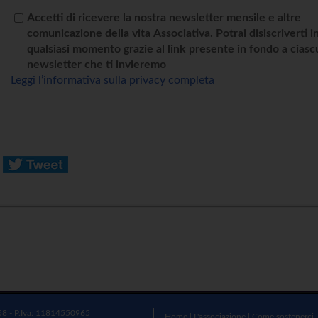
Accetti di ricevere la nostra newsletter mensile e altre
comunicazione della vita Associativa. Potrai disiscriverti i
qualsiasi momento grazie al link presente in fondo a cias
newsletter che ti invieremo
Leggi l’informativa sulla privacy completa
58 - P.Iva: 11814550965
Home
|
L'associazione
|
Come sostenerci