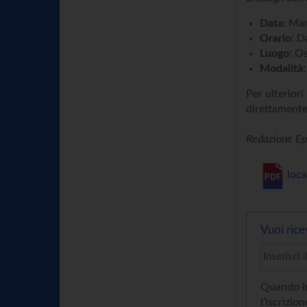
Data:
Mart
Orario:
Da
Luogo:
Os
Modalità:
Per ulteriori
direttamente
Redazione Ep
loc
Vuoi rice
Quando in
l’iscrizion