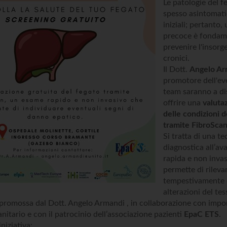
Le patologie del 
spesso asintomatic
iniziali; pertanto,
precoce è fondam
prevenire l'insorg
cronici.
Il Dott.
Angelo Ar
promotore dell'eve
team saranno a di
offrire una
valuta
delle condizioni d
tramite FibroSca
Si tratta di una t
diagnostica all’av
rapida e non invas
permette di rileva
tempestivamente 
alterazioni del te
 è promossa dal Dott. Angelo Armandi
, in collaborazione con impo
anitario e con il patrocinio dell’associazione pazienti
EpaC ETS
.
iniziativa: