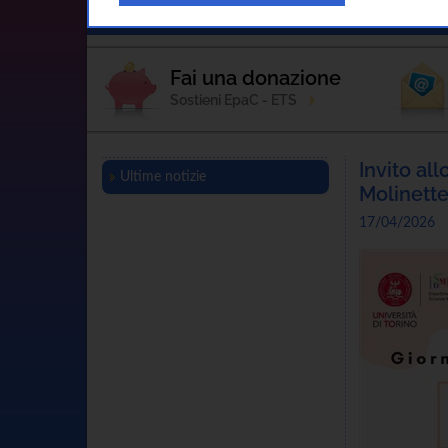
Home
L'Associazione
Sostienici
Fai una donazione
Sostieni EpaC - ETS
Invito al
Ultime notizie
Molinette
17/04/2026