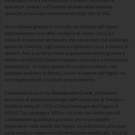
campagna mira a sensibilizzare cittadini, istituzioni e
operatori sanitari sull’impatto globale delle malattie
epatiche e sul ruolo determinante degli stili di vita.
Un problema globale in crescita. Le malattie del fegato
rappresentano una sfida sanitaria di rilievo: circa 1,5
miliardi di persone nel mondo che convivono con patologie
epatiche croniche, ogni anno si registrano circa 2 milioni di
decessi, fino a un terzo della popolazione adulta globale è
affetto da MASLD (steatosi epatica associata a disfunzione
metabolica). Si tratta spesso di condizioni silenti, che
possono evolvere in fibrosi, cirrosi e tumore del fegato se
non diagnosticate e trattate precocemente.
Commenta la prof.ssa
Saveria Lory Crocè
, professore
associato di gastroenterologia dell’Università di Trieste e
direttore della SC UCO Clinica Patologie del Fegato di
ASUGI “La campagna 2026 ci ricorda che anche piccoli
cambiamenti quotidiani possono avere un impatto
importante sulla salute del fegato. Le indicazioni principali
sono quattro: seguire un’alimentazione equilibrata, ricca di