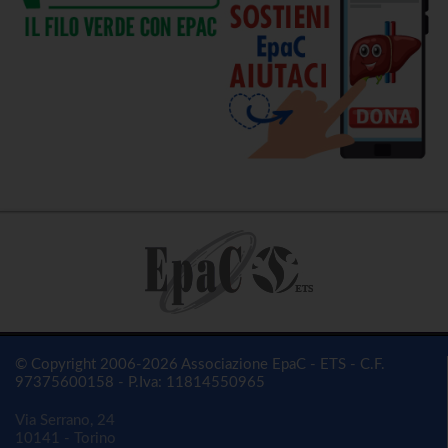
© Copyright 2006-2026 Associazione EpaC - ETS - C.F.
97375600158 - P.Iva: 11814550965
Via Serrano, 24
10141 - Torino