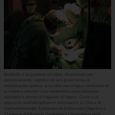
Restituita a un paziente cirrotico, disorientato per
deterioramento cognitivo da una grave forma di
encefalopatia epatica, la lucidità neurologica necessaria ad
accedere a ulteriori cure, rendendolo potenzialmente
valutabile e idoneo al trapianto di fegato. Grazie a un
approccio multidisciplinare e mininvasivo, la Clinica di
Gastroenterologia, Epatologia ed Endoscopia Digestiva e
d’Urgenza dell'Azienda Ospedaliero Universitaria delle