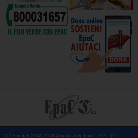
© Copyright 2006-2026 Associazione EpaC - ETS - C.F.