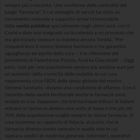
sempre più crescente. Una conferma della centralità del
luogo "farmacia", il cui ventaglio di servizi ha visto un
incremento notevole a supporto ormai irrinunciabile
della
sanità pubblica
specialmente negli ultimi anni, con il
Covid a dare suo malgrado un’accelerata a un processo che
era già iniziato seppure in maniera ancora ’timida’. "Per
cinquant’anni il nostro Sistema Sanitario ci ha garantito
uguaglianza ed equità della cura – è la riflessione del
presidente di Federfarma Pistoia, Andrea Giacomelli -. Oggi
però, vuoi per una popolazione sempre più anziana vuoi per
un aumento della cronicità delle malattie la cui cura
rappresenta circa l’80% della spesa globale del nostro
Sistema Sanitario, viviamo una condizione di affanno. Con il
riassetto della sanità territoriale anche le farmacie sono
andate in scia. Sappiamo che trentacinque milioni di italiani
entrano in farmacia almeno una volta al mese e che più del
70% della popolazione sceglie sempre la stessa farmacia. Si
crea insomma un rapporto di fiducia, al punto che la
farmacia diventa snodo centrale in quella rete in cui
operano medici di medicina generale, infermieri, operatori