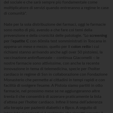
del sociale e che sarà sempre più fondamentale come
moltiplicatore di servizi quando entreranno a regime le case
di comunità".
Nate per la sola distribuzione dei farmaci, oggi le farmacie
sono molto di più, avendo a che fare coi temi della
prevenzione e della cronicità delle patologie. "Lo
screening
per l’
epatite C
con 60mila test somministrati in Toscana in
appena un mese e mezzo, quello per il
colon retto
i cui
richiami stanno arrivando anche agli over 50 pistoiesi, la
vaccinazione antinfluenzale – continua Giacomelli -: le
nostre farmacie sono attivissime, con anche la recente
innovazione in tema di telemedicina, specie per l’holter
cardiaco in regime di Ssn in collaborazione con Fondazione
Monasterio che permette ai cittadini in tempi rapidi e con
facilità di svolgere l’esame. A Pistoia siamo partiti in otto
farmacie, nel prossimo mese se ne aggiungeranno altre
trenta il che consentirà di azzerare praticamente la lista
d’attesa per l’holter cardiaco. Infine il tema dell’aderenza
alla terapia per pazienti diabetici e Bpco. A seguito di