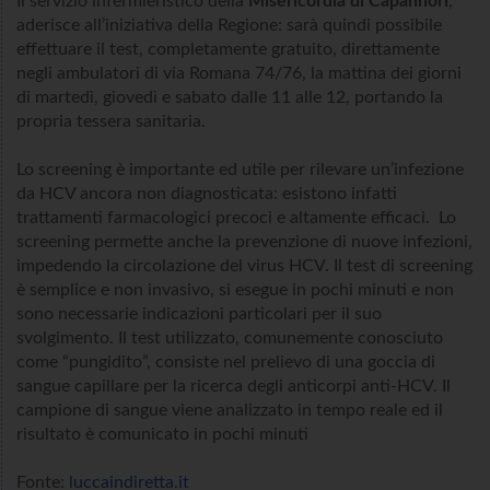
Il servizio infermieristico della
Misericordia di Capannori
,
aderisce all’iniziativa della Regione: sarà quindi possibile
effettuare il test, completamente gratuito, direttamente
negli ambulatori di via Romana 74/76, la mattina dei giorni
di martedì, giovedì e sabato dalle 11 alle 12, portando la
propria tessera sanitaria.
Lo screening è importante ed utile per rilevare un’infezione
da HCV ancora non diagnosticata: esistono infatti
trattamenti farmacologici precoci e altamente efficaci. Lo
screening permette anche la prevenzione di nuove infezioni,
impedendo la circolazione del virus HCV. Il test di screening
è semplice e non invasivo, si esegue in pochi minuti e non
sono necessarie indicazioni particolari per il suo
svolgimento. Il test utilizzato, comunemente conosciuto
come “pungidito”, consiste nel prelievo di una goccia di
sangue capillare per la ricerca degli anticorpi anti-HCV. Il
campione di sangue viene analizzato in tempo reale ed il
risultato è comunicato in pochi minuti
Fonte:
luccaindiretta.it