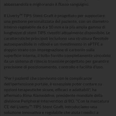
abbassandola e migliorando il flusso sanguigno.
Il Liverty™ TIPS Stent Graft è progettato per supportare
una gestione personalizzata del paziente, con un diametro
interno regolabile da 6 a 10 mm e la più ampia gamma di
lunghezze di stent TIPS rivestiti attualmente disponibile. Le
caratteristiche principali includono una struttura flessibile
autoespandibile in nitinol e un rivestimento in ePTFE a
doppio strato con impregnazione di carbonio sulla
superficie interna, il tutto fornito completamente vincolato
da un sistema di rilascio triassiale progettato per garantire
precisione di posizionamento, controllo e facilità d'uso.
"Per i pazienti che convivono con le complicanze
dell'ipertensione portale, è essenziale poter contare su
opzioni terapeutiche sicure, efficaci e adattabili", ha
affermato Rima Alameddine, presidente mondiale della
divisione Peripheral Intervention di BD. "Con la marcatura
CE del Liverty™ TIPS Stent Graft, introduciamo una
soluzione innovativa e regolabile che aiuta i medici a