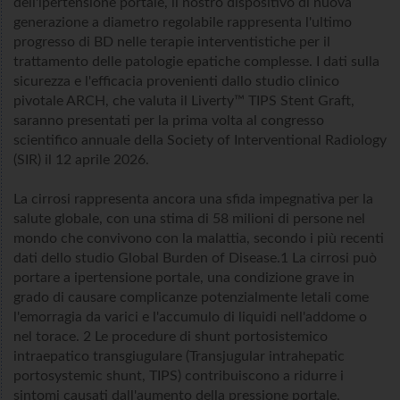
dell'ipertensione portale, il nostro dispositivo di nuova
generazione a diametro regolabile rappresenta l'ultimo
progresso di BD nelle terapie interventistiche per il
trattamento delle patologie epatiche complesse. I dati sulla
sicurezza e l'efficacia provenienti dallo studio clinico
pivotale ARCH, che valuta il Liverty™ TIPS Stent Graft,
saranno presentati per la prima volta al congresso
scientifico annuale della Society of Interventional Radiology
(SIR) il 12 aprile 2026.
La cirrosi rappresenta ancora una sfida impegnativa per la
salute globale, con una stima di 58 milioni di persone nel
mondo che convivono con la malattia, secondo i più recenti
dati dello studio Global Burden of Disease.1 La cirrosi può
portare a ipertensione portale, una condizione grave in
grado di causare complicanze potenzialmente letali come
l'emorragia da varici e l'accumulo di liquidi nell'addome o
nel torace. 2 Le procedure di shunt portosistemico
intraepatico transgiugulare (Transjugular intrahepatic
portosystemic shunt, TIPS) contribuiscono a ridurre i
sintomi causati dall'aumento della pressione portale,