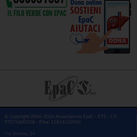
© Copyright 2006-2026 Associazione EpaC - ETS - C.F.
97375600158 - P.Iva: 11814550965
Via Serrano, 24