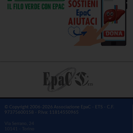
© Copyright 2006-2026 Associazione EpaC - ETS - C.F.
97375600158 - P.Iva: 11814550965
Via Serrano, 24
10141 - Torino