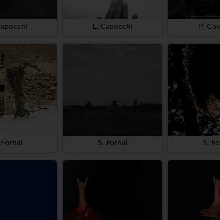
Capocchi
L. Capocchi
P. Ca
 Fornai
S. Fornai
S. Fo