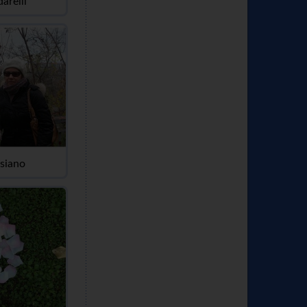
arelli
siano