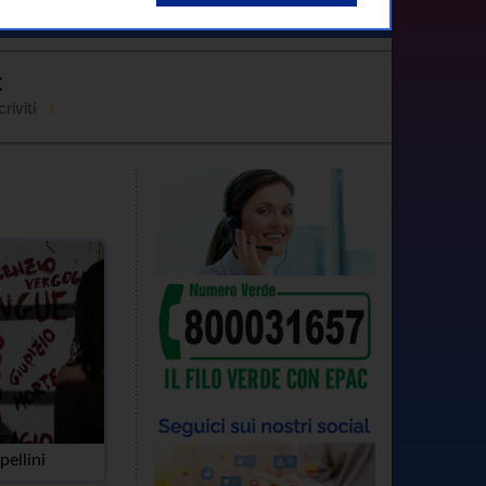
Contatti
C
riviti
pellini