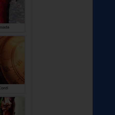
esada
Conti