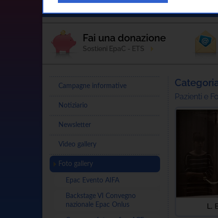
Home
L'Associazione
Sostienici
Fai una donazione
Sostieni EpaC - ETS
Categoria
Campagne informative
Pazienti e F
Notiziario
Newsletter
Video gallery
Foto gallery
Epac Evento AIFA
Backstage VI Convegno
nazionale Epac Onlus
L. 