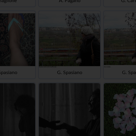
Maglione
A. Pagano
G. Card
Spasiano
G. Spasiano
G. Spa