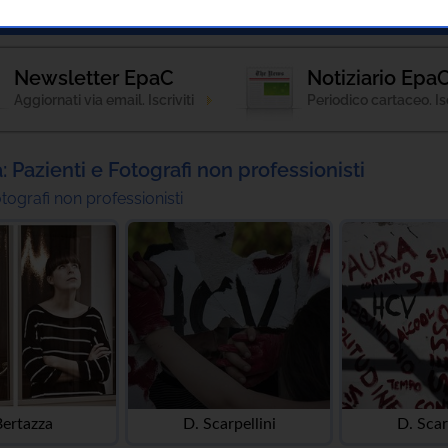
Notizie
Patologie
Strumenti Informativi
Newsletter EpaC
Notiziario Epa
Aggiornati via email. Iscriviti
Periodico cartaceo. Isc
: Pazienti e Fotografi non professionisti
otografi non professionisti
Bertazza
D. Scarpellini
D. Scar