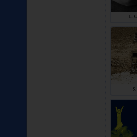
L. 
S.