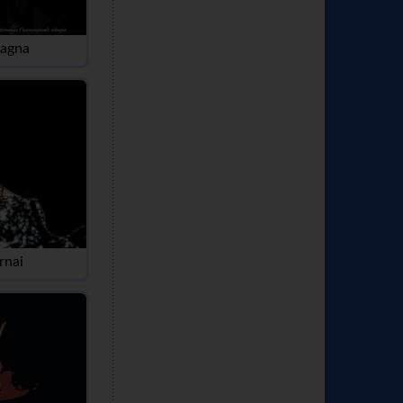
vagna
rnai