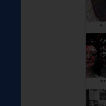
A. 
M.G