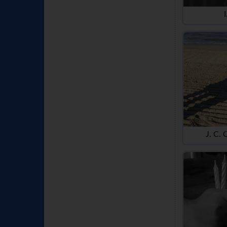
I
J. C. 