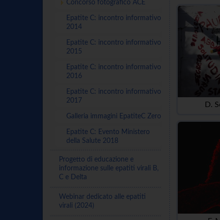
Concorso fotografico ACE
Epatite C: incontro informativo
2014
Epatite C: incontro informativo
2015
Epatite C: incontro informativo
2016
Epatite C: incontro informativo
2017
D. S
Galleria immagini EpatiteC Zero
Epatite C: Evento Ministero
della Salute 2018
Progetto di educazione e
informazione sulle epatiti virali B,
C e Delta
Webinar dedicato alle epatiti
virali (2024)