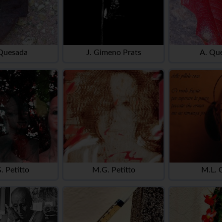
Quesada
J. Gimeno Prats
A. Qu
. Petitto
M.G. Petitto
M.L. 