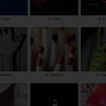
. Caso
R. Caso
R. C
 Materni
A. Materni
A. Ma