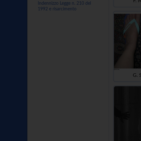
F. 
Indennizzo Legge n. 210 del
1992 e risarcimento
G. 