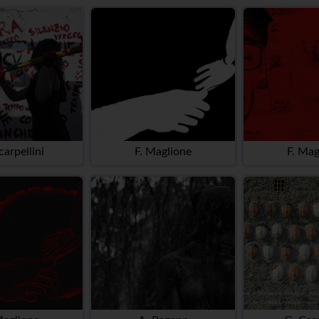
carpellini
F. Maglione
F. Mag