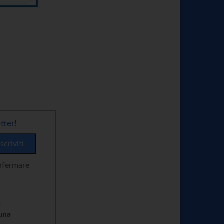
tter!
onfermare
n
cuna