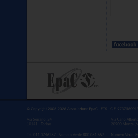
© Copyright 2006-2026 Associazione EpaC - ETS - C.F. 973756001
Via Serrano, 24
Via Carlo Albert
10141 - Torino
20900 Monza (
Tel.
011.0746287
| Numero Verde
800 031 657
Numero Verde
8