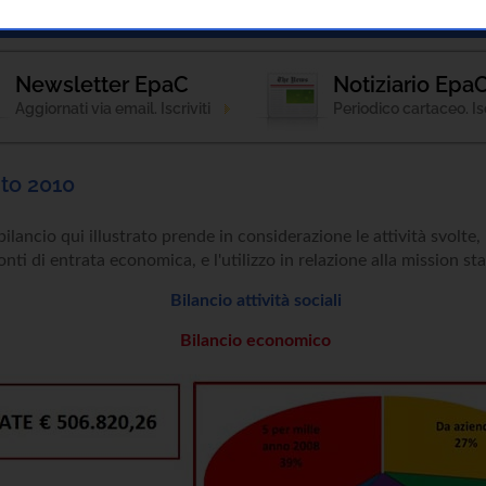
Notizie
Patologie
Strumenti Informativi
Newsletter EpaC
Notiziario Epa
Aggiornati via email. Iscriviti
Periodico cartaceo. Isc
to 2010
 bilancio qui illustrato prende in considerazione le attività svolte, i
fonti di entrata economica, e l'utilizzo in relazione alla mission sta
Bilancio attività sociali
Bilancio economico