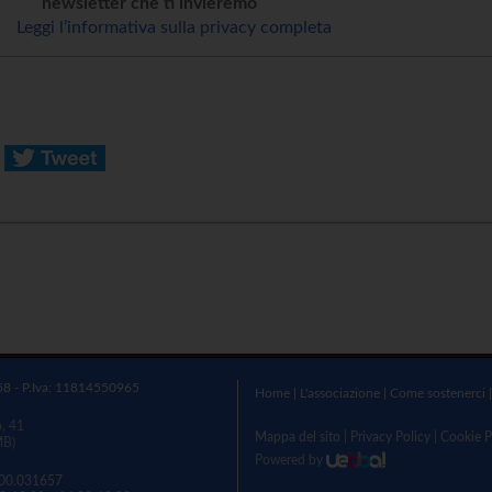
newsletter che ti invieremo
Leggi l’informativa sulla privacy completa
58 - P.Iva: 11814550965
Home
|
L'associazione
|
Come sostenerci
o, 41
Mappa del sito
|
Privacy Policy
|
Cookie P
MB)
Powered by
00.031657