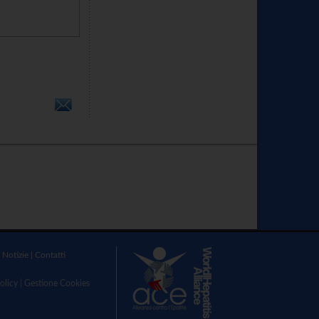
|
Notizie
|
Contatti
olicy
|
Gestione Cookies