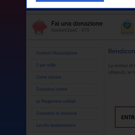
Home
L'Associazione
Sostienici
Fai una donazione
Sostieni EpaC - ETS
Rendicon
Sostieni l'Associazione
5 per mille
La sintesi di
ottenuti, le 
Come donare
Donazioni online
Le Pergamene solidali
Donazioni in memoria
Lascito testamentario