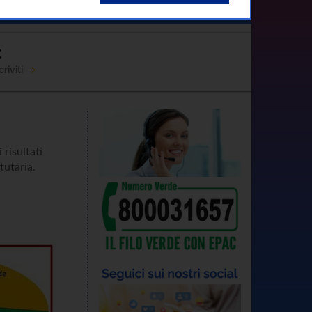
Contatti
C
riviti
 risultati
tutaria.