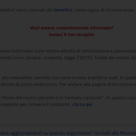
tenitori sono riservati dei
benefici
,
come segno di riconoscenza.
Vuoi essere costantemente informato?
Inviaci il tuo recapito
essere informato sulle nostre attività di informazione e prevenz
novità (cure, terapie, scoperte, legge 210/92, tutela dei malati, ec
i alla newsletter mensile che viene inviata tramite e-mail. In que
ndirizzo di posta elettronica. Per andare alla pagina di iscrizione
c
 l'invio del nostro periodico in formato cartaceo*. In questo caso
ompleto per ricevere il notiziario,
clicca qui
vere aggiornamenti su questo argomento? Iscriviti alla Newsle