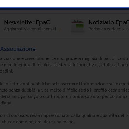
Notizie
Patologie
Strumenti Informativi
Newsletter EpaC
Notiziario Epa
Aggiornati via email. Iscriviti
Periodico cartaceo. Isc
l'Associazione
ociazione è cresciuta nel tempo grazie a migliaia di piccoli contri
remmo in grado di fornire assistenza informativa gratuita ad una
tadini.
delle istituzioni pubbliche nel sostenere l'informazione sulle epati
reso senza dubbio la vita molto difficile sotto il profilo economi
deriamo ogni singolo contributo un prezioso aiuto per continuar
idiana.
on ci conosce, resta impressionato dalla qualità e quantità del l
i chiede come poterci dare una mano.