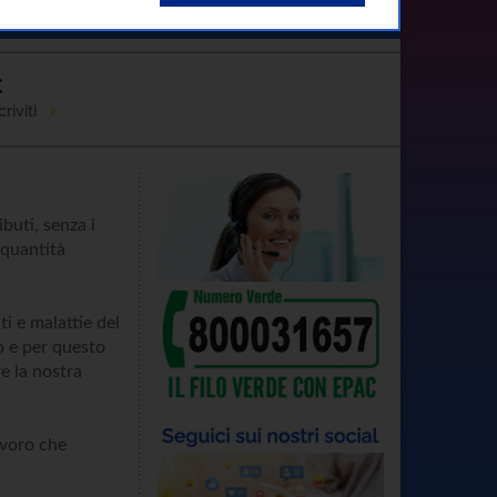
Contatti
C
riviti
buti, senza i
 quantità
ti e malattie del
co e per questo
e la nostra
avoro che