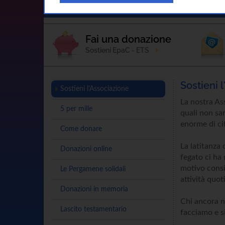
Home
L'Associazione
Sostienici
Fai una donazione
Sostieni EpaC - ETS
Sostieni 
Sostieni l'Associazione
La nostra Ass
5 per mille
quali non sa
enorme di cit
Come donare
La latitanza 
Donazioni online
fegato ci ha 
motivo consi
Le Pergamene solidali
attività quot
Donazioni in memoria
Chi ancora n
Lascito testamentario
facciamo e s