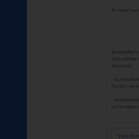
Ai nostri sos
Se desideri 
sulle ultime 
due modi:
· iscrivendot
fornirci un i
· richiedendo
un recapito c
Vuoi rice