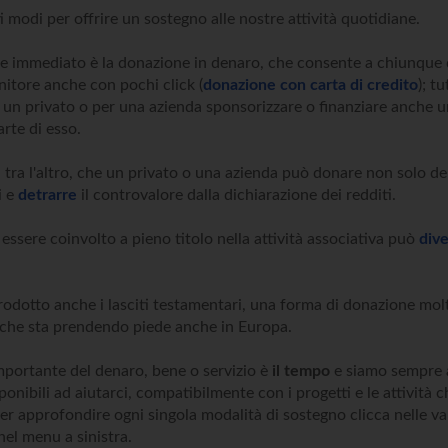
 modi per offrire un sostegno alle nostre attività quotidiane.
to e immediato è la donazione in denaro, che consente a chiunque 
nitore anche con pochi click (
donazione con carta di credito
); t
r un privato o per una azienda sponsorizzare o finanziare anche u
rte di esso.
 tra l'altro, che un privato o una azienda può donare non solo 
i e
detrarre
il controvalore dalla dichiarazione dei redditi.
essere coinvolto a pieno titolo nella attività associativa può
dive
odotto anche i lasciti testamentari, una forma di donazione molt
e che sta prendendo piede anche in Europa.
ortante del denaro, bene o servizio è
il tempo
e siamo sempre a
ponibili ad aiutarci, compatibilmente con i progetti e le attività 
er approfondire ogni singola modalità di sostegno clicca nelle va
nel menu a sinistra.