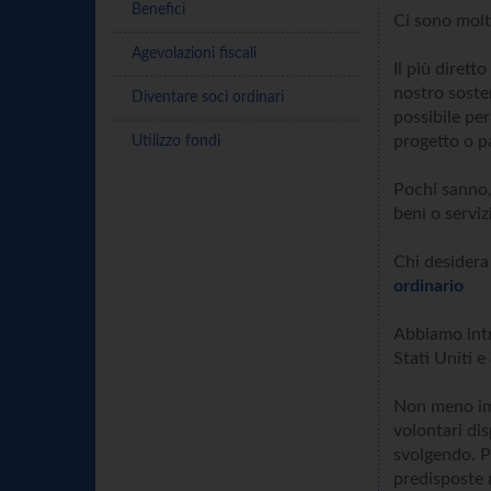
Benefici
Ci sono molti
Agevolazioni fiscali
Il più diret
nostro soste
Diventare soci ordinari
possibile pe
progetto o pa
Utilizzo fondi
Pochi sanno,
beni o serviz
Chi desidera 
ordinario
Abbiamo intr
Stati Uniti 
Non meno imp
volontari dis
svolgendo. P
predisposte 