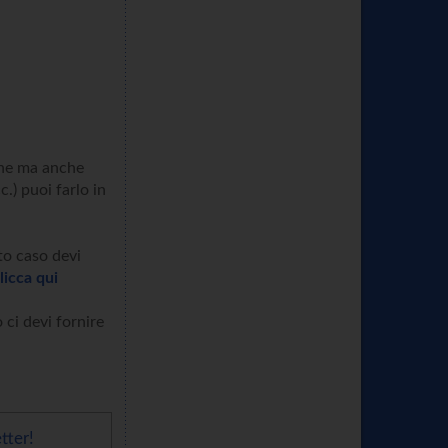
ione ma anche
c.) puoi farlo in
sto caso devi
licca qui
 ci devi fornire
tter!