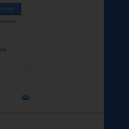
onfermare
n
cuna