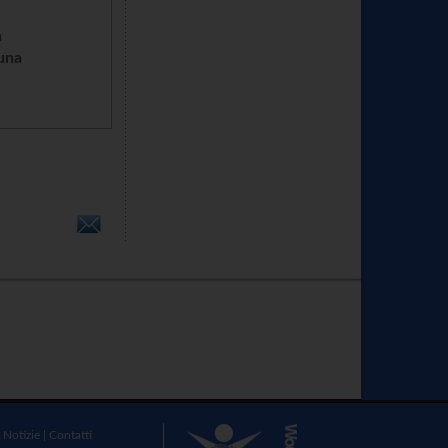
n
cuna
|
Notizie
|
Contatti