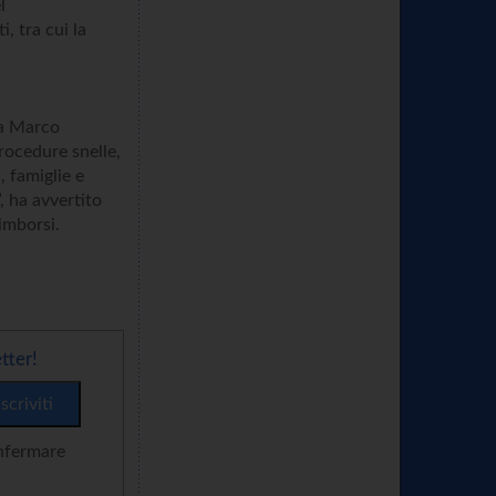
l
 tra cui la
da Marco
rocedure snelle,
, famiglie e
”, ha avvertito
imborsi.
tter!
onfermare