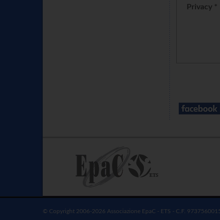
Privacy *
© Copyright 2006-2026 Associazione EpaC - ETS - C.F. 973756001