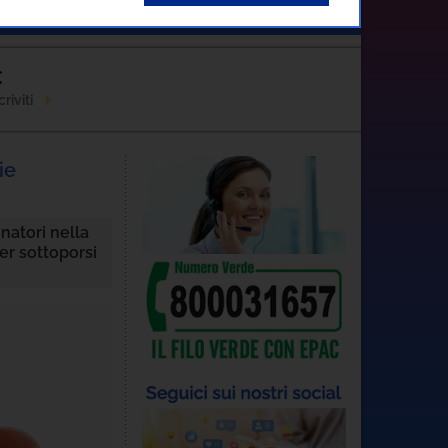
Contatti
C
riviti
ie
natori nella
er sottoporsi