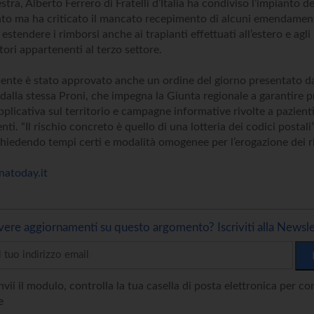
tra, Alberto Ferrero di Fratelli d’Italia ha condiviso l’impianto de
o ma ha criticato il mancato recepimento di alcuni emendamenti,
i estendere i rimborsi anche ai trapianti effettuati all’estero e agli
ri appartenenti al terzo settore.
ente è stato approvato anche un ordine del giorno presentato 
dalla stessa Proni, che impegna la Giunta regionale a garantire p
plicativa sul territorio e campagne informative rivolte a pazienti
nti. “Il rischio concreto è quello di una lotteria dei codici postali
hiedendo tempi certi e modalità omogenee per l’erogazione dei r
natoday.it
vere aggiornamenti su questo argomento? Iscriviti alla Newsle
vii il modulo, controlla la tua casella di posta elettronica per c
e