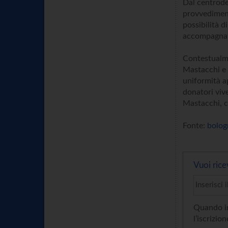
Dal centrodes
provvediment
possibilità d
accompagnato
Contestualm
Mastacchi e 
uniformità ap
donatori vive
Mastacchi, c
Fonte:
bolog
Vuoi rice
Quando in
l’iscrizion