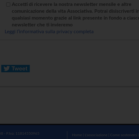
Accetti di ricevere la nostra newsletter mensile e altre
comunicazione della vita Associativa. Potrai disiscriverti i
qualsiasi momento grazie al link presente in fondo a cias
newsletter che ti invieremo
Leggi l’informativa sulla privacy completa
58 - P.Iva: 11814550965
Home
|
L'associazione
|
Come sostenerci