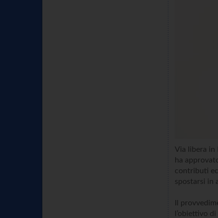
Via libera in
ha approvato
contributi ec
spostarsi in 
Il provvedime
l’obiettivo d