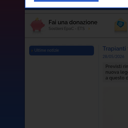
Home
L'Associazione
Sostienici
Fai una donazione
Sostieni EpaC - ETS
Trapianti 
Ultime notizie
28/05/2026
Previsti r
nuova legg
a questo d