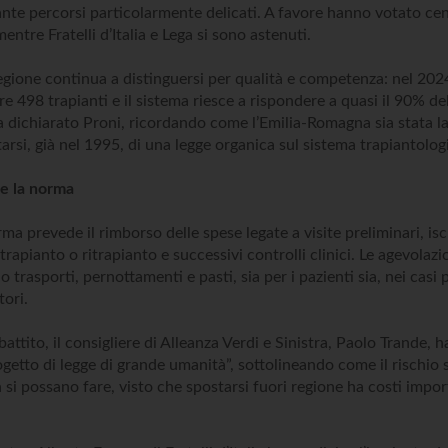
ante percorsi particolarmente delicati. A favore hanno votato cen
mentre Fratelli d’Italia e Lega si sono astenuti.
egione continua a distinguersi per qualità e competenza: nel 202
tre 498 trapianti e il sistema riesce a rispondere a quasi il 90% d
ha dichiarato Proni, ricordando come l’Emilia-Romagna sia stata l
tarsi, già nel 1995, di una legge organica sul sistema trapiantolog
e la norma
a prevede il rimborso delle spese legate a visite preliminari, iscr
 trapianto o ritrapianto e successivi controlli clinici. Le agevolazi
 trasporti, pernottamenti e pasti, sia per i pazienti sia, nei casi pr
ori.
battito, il consigliere di Alleanza Verdi e Sinistra, Paolo Trande, ha
getto di legge di grande umanità”, sottolineando come il rischio 
 si possano fare, visto che spostarsi fuori regione ha costi impor