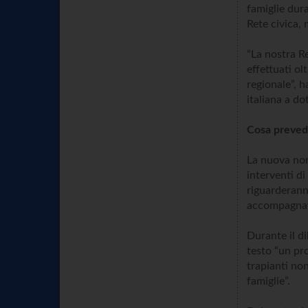
famiglie dur
Rete civica, 
“La nostra R
effettuati ol
regionale”, 
italiana a do
Cosa preved
La nuova norm
interventi di
riguarderanno
accompagnat
Durante il di
testo “un pro
trapianti non
famiglie”.