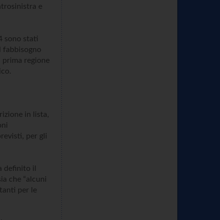
trosinistra e
4 sono stati
el fabbisogno
a prima regione
ico.
izione in lista,
oni
evisti, per gli
 definito il
sia che “alcuni
tanti per le