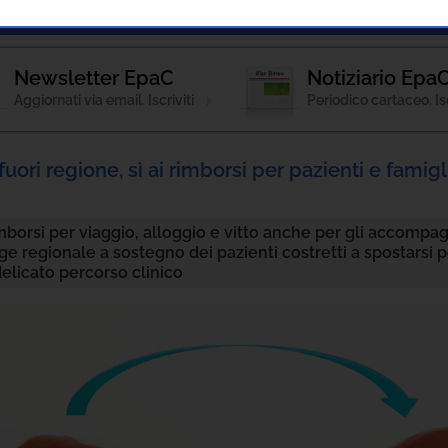
Notizie
Patologie
Strumenti Informativi
Newsletter EpaC
Notiziario Epa
Aggiornati via email. Iscriviti
Periodico cartaceo. Isc
fuori regione, sì ai rimborsi per pazienti e famigl
imborsi per viaggio, alloggio e vitto anche per gli accompag
e regionale a sostegno dei pazienti costretti a spostarsi p
elicato percorso clinico