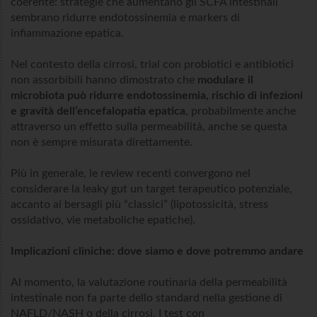
coerente: strategie che aumentano gli SCFA intestinali
sembrano ridurre endotossinemia e markers di
infiammazione epatica.
Nel contesto della cirrosi, trial con probiotici e antibiotici
non assorbibili hanno dimostrato che
modulare il
microbiota può ridurre endotossinemia, rischio di infezioni
e gravità dell’encefalopatia epatica
, probabilmente anche
attraverso un effetto sulla permeabilità, anche se questa
non è sempre misurata direttamente.
Più in generale, le review recenti convergono nel
considerare la leaky gut un target terapeutico potenziale,
accanto ai bersagli più “classici” (lipotossicità, stress
ossidativo, vie metaboliche epatiche).
Implicazioni cliniche: dove siamo e dove potremmo andare
Al momento, la valutazione routinaria della permeabilità
intestinale non fa parte dello standard nella gestione di
NAFLD/NASH o della cirrosi. I test con