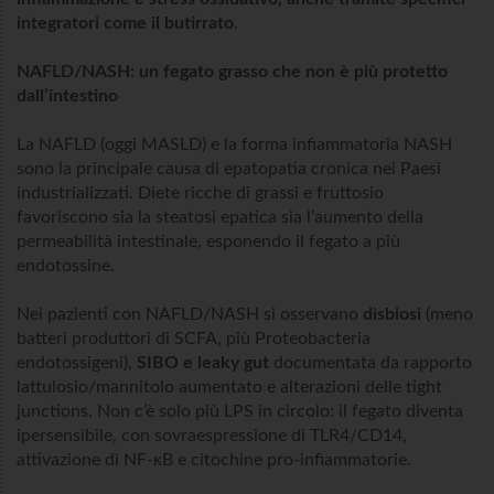
integratori come il butirrato
.
NAFLD/NASH: un fegato grasso che non è più protetto
dall’intestino
La NAFLD (oggi MASLD) e la forma infiammatoria NASH
sono la principale causa di epatopatia cronica nei Paesi
industrializzati. Diete ricche di grassi e fruttosio
favoriscono sia la steatosi epatica sia l’aumento della
permeabilità intestinale, esponendo il fegato a più
endotossine.
Nei pazienti con NAFLD/NASH si osservano
disbiosi
(meno
batteri produttori di SCFA, più Proteobacteria
endotossigeni),
SIBO e leaky gut
documentata da rapporto
lattulosio/mannitolo aumentato e alterazioni delle tight
junctions. Non c’è solo più LPS in circolo: il fegato diventa
ipersensibile, con sovraespressione di TLR4/CD14,
attivazione di NF-κB e citochine pro-infiammatorie.