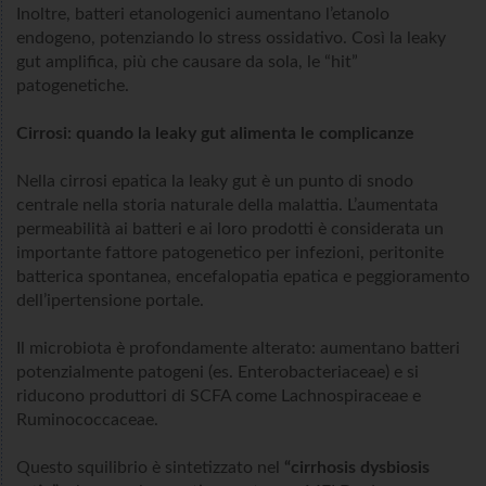
Inoltre, batteri etanologenici aumentano l’etanolo
endogeno, potenziando lo stress ossidativo. Così la leaky
gut amplifica, più che causare da sola, le “hit”
patogenetiche.
Cirrosi: quando la leaky gut alimenta le complicanze
Nella cirrosi epatica la leaky gut è un punto di snodo
centrale nella storia naturale della malattia. L’aumentata
permeabilità ai batteri e ai loro prodotti è considerata un
importante fattore patogenetico per infezioni, peritonite
batterica spontanea, encefalopatia epatica e peggioramento
dell’ipertensione portale.
Il microbiota è profondamente alterato: aumentano batteri
potenzialmente patogeni (es. Enterobacteriaceae) e si
riducono produttori di SCFA come Lachnospiraceae e
Ruminococcaceae.
Questo squilibrio è sintetizzato nel
“cirrhosis dysbiosis