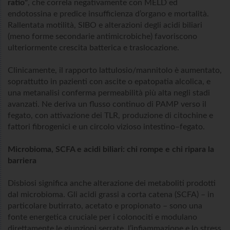
ratio”
, che correla negativamente con MELD ed
endotossina e predice insufficienza d’organo e mortalità.
Rallentata motilità, SIBO e alterazioni degli acidi biliari
(meno forme secondarie antimicrobiche) favoriscono
ulteriormente crescita batterica e traslocazione.
Clinicamente, il rapporto lattulosio/mannitolo è aumentato,
soprattutto in pazienti con ascite o epatopatia alcolica, e
una metanalisi conferma permeabilità più alta negli stadi
avanzati. Ne deriva un flusso continuo di PAMP verso il
fegato, con attivazione dei TLR, produzione di citochine e
fattori fibrogenici e un circolo vizioso intestino–fegato.
Microbioma, SCFA e acidi biliari: chi rompe e chi ripara la
barriera
Disbiosi significa anche alterazione dei metaboliti prodotti
dal microbioma. Gli acidi grassi a corta catena (SCFA) – in
particolare butirrato, acetato e propionato – sono una
fonte energetica cruciale per i colonociti e modulano
direttamente le giunzioni serrate, l’infiammazione e lo stress