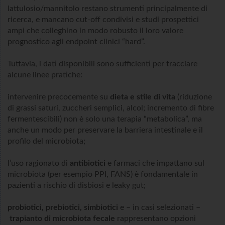
lattulosio/mannitolo restano strumenti principalmente di
ricerca, e mancano cut-off condivisi e studi prospettici
ampi che colleghino in modo robusto il loro valore
prognostico agli endpoint clinici “hard”.
Tuttavia, i dati disponibili sono sufficienti per tracciare
alcune linee pratiche:
intervenire precocemente su
dieta e stile di vita
(riduzione
di grassi saturi, zuccheri semplici, alcol; incremento di fibre
fermentescibili) non è solo una terapia “metabolica”, ma
anche un modo per preservare la barriera intestinale e il
profilo del microbiota;
l’uso ragionato di
antibiotici
e farmaci che impattano sul
microbiota (per esempio PPI, FANS) è fondamentale in
pazienti a rischio di disbiosi e leaky gut;
probiotici, prebiotici, simbiotici
e – in casi selezionati –
trapianto di microbiota fecale
rappresentano opzioni