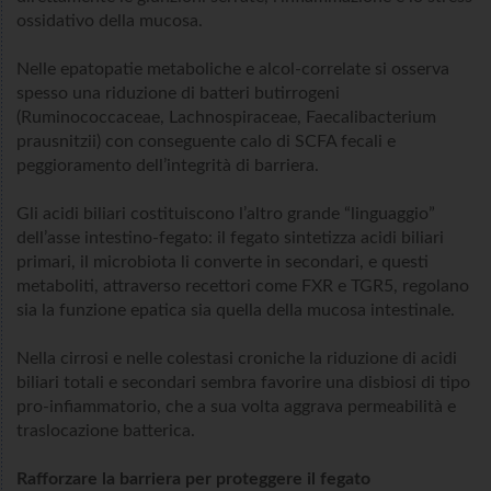
ossidativo della mucosa.
Nelle epatopatie metaboliche e alcol-correlate si osserva
spesso una riduzione di batteri butirrogeni
(Ruminococcaceae, Lachnospiraceae, Faecalibacterium
prausnitzii) con conseguente calo di SCFA fecali e
peggioramento dell’integrità di barriera.
Gli acidi biliari costituiscono l’altro grande “linguaggio”
dell’asse intestino-fegato: il fegato sintetizza acidi biliari
primari, il microbiota li converte in secondari, e questi
metaboliti, attraverso recettori come FXR e TGR5, regolano
sia la funzione epatica sia quella della mucosa intestinale.
Nella cirrosi e nelle colestasi croniche la riduzione di acidi
biliari totali e secondari sembra favorire una disbiosi di tipo
pro-infiammatorio, che a sua volta aggrava permeabilità e
traslocazione batterica.
Rafforzare la barriera per proteggere il fegato