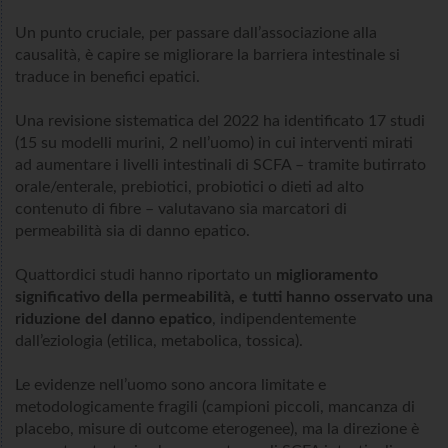
Un punto cruciale, per passare dall’associazione alla
causalità, è capire se migliorare la barriera intestinale si
traduce in benefici epatici.
Una revisione sistematica del 2022 ha identificato 17 studi
(15 su modelli murini, 2 nell’uomo) in cui interventi mirati
ad aumentare i livelli intestinali di SCFA – tramite butirrato
orale/enterale, prebiotici, probiotici o dieti ad alto
contenuto di fibre – valutavano sia marcatori di
permeabilità sia di danno epatico.
Quattordici studi hanno riportato un
miglioramento
significativo della permeabilità, e tutti hanno osservato una
riduzione del danno epatico
, indipendentemente
dall’eziologia (etilica, metabolica, tossica).
Le evidenze nell’uomo sono ancora limitate e
metodologicamente fragili (campioni piccoli, mancanza di
placebo, misure di outcome eterogenee), ma la direzione è