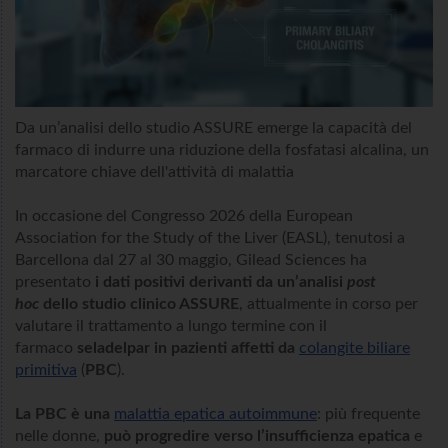
Da un’analisi dello studio ASSURE emerge la capacità del
farmaco di indurre una riduzione della fosfatasi alcalina, un
marcatore chiave dell'attività di malattia
In occasione del Congresso 2026 della European
Association for the Study of the Liver (EASL), tenutosi a
Barcellona dal 27 al 30 maggio, Gilead Sciences ha
presentato
i dati positivi derivanti da un’analisi
post
hoc
dello studio clinico ASSURE
, attualmente in corso per
valutare il trattamento a lungo termine con il
farmaco
seladelpar in pazienti affetti da
colangite biliare
primitiva
(
PBC
).
La PBC è una
malattia epatica autoimmune
: più frequente
nelle donne,
può progredire verso l’insufficienza epatica
e