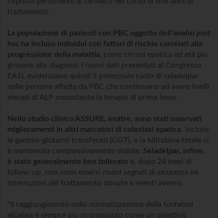
risposta persistente al farmaco nel corso di due anni di
trattamento.
La popolazione di pazienti con PBC oggetto dell’analisi
post
hoc
ha incluso individui con fattori di rischio correlati alla
progressione della malattia
, come cirrosi epatica ed età più
giovane alla diagnosi. I nuovi dati presentati al Congresso
EASL evidenziano quindi il potenziale ruolo di seladelpar
nelle persone affette da PBC che continuano ad avere livelli
elevati di ALP nonostante la terapia di prima linea.
Nello studio clinico ASSURE, inoltre, sono stati osservati
miglioramenti in altri marcatori di colestasi epatica
, incluse
le gamma-glutamil transferasi (GGT), e la bilirubina totale si
è mantenuta complessivamente stabile.
Seladelpar, infine,
è stato generalmente ben tollerato
e, dopo 24 mesi di
follow-up, non sono emersi nuovi segnali di sicurezza né
interruzioni del trattamento dovute a eventi avversi.
“Il raggiungimento della normalizzazione della fosfatasi
alcalina è sempre più riconosciuto come un obiettivo