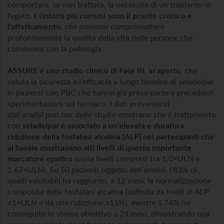
comportare, se non trattata, la necessità di un trapianto di
fegato.
I sintomi più comuni sono il prurito cronico e
l'affaticamento
, che possono compromettere
profondamente la qualità della vita delle persone che
convivono con la patologia.
ASSURE è uno studio clinico di Fase III, in aperto
, che
valuta la sicurezza e l'efficacia a lungo termine di seladelpar
in pazienti con PBC che hanno già preso parte a precedenti
sperimentazioni sul farmaco. I dati provenienti
dall’analisi
post hoc
dello studio mostrano che il trattamento
con
seladelpar è associato a un’elevata e duratura
riduzione della fosfatasi alcalina (ALP) nei partecipanti che
al basale mostravano alti livelli di questo importante
marcatore epatico
(ossia livelli compresi tra 1.0×ULN e
1.67×ULN). Su 50 pazienti oggetto dell’analisi, l'83% di
quelli valutabili ha raggiunto, a 12 mesi, la normalizzazione
composita della fosfatasi alcalina (definita da livelli di ALP
≤1×ULN e da una riduzione ≥15%), mentre il 74% ha
conseguito lo stesso obiettivo a 24 mesi, dimostrando una