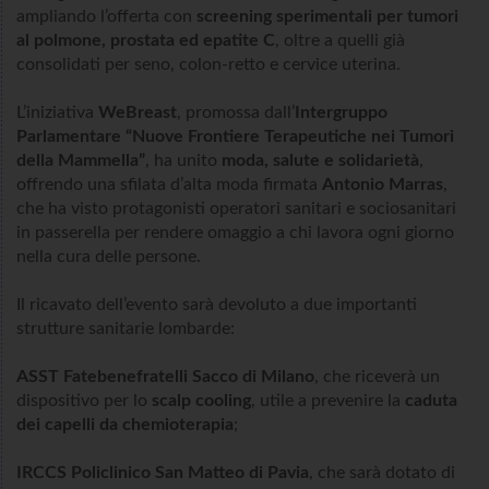
ampliando l’offerta con
screening sperimentali per tumori
al polmone, prostata ed epatite C
, oltre a quelli già
consolidati per seno, colon-retto e cervice uterina.
L’iniziativa
WeBreast
, promossa dall’
Intergruppo
Parlamentare “Nuove Frontiere Terapeutiche nei Tumori
della Mammella”
, ha unito
moda, salute e solidarietà
,
offrendo una sfilata d’alta moda firmata
Antonio Marras
,
che ha visto protagonisti operatori sanitari e sociosanitari
in passerella per rendere omaggio a chi lavora ogni giorno
nella cura delle persone.
Il ricavato dell’evento sarà devoluto a due importanti
strutture sanitarie lombarde:
ASST Fatebenefratelli Sacco di Milano
, che riceverà un
dispositivo per lo
scalp cooling
, utile a prevenire la
caduta
dei capelli da chemioterapia
;
IRCCS Policlinico San Matteo di Pavia
, che sarà dotato di