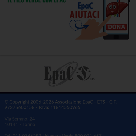
© Copyright 2006-2026 Associazione EpaC - ETS - C.F.
97375600158 - P.Iva: 11814550965
Via Serrano, 24
10141 - Torino