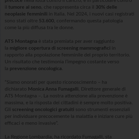
precoce
nella lotta contro il cancro, e in particolare contro
il
tumore al seno
, che rappresenta circa il
30% delle
neoplasie femminili
in Italia. Nel 2024, i nuovi casi registrati
sono stati oltre
53.600
, confermando questa patologia
come la più diffusa tra le donne.
ATS Montagna
è stata premiata per aver raggiunto
la
migliore copertura di screening mammografici
in
rapporto alla popolazione femminile del proprio territorio.
Un risultato che testimonia l’impegno costante verso
la
prevenzione oncologica
.
“Siamo onorati per questo riconoscimento – ha
dichiarato
Monica Anna Fumagalli
, Direttore generale di
ATS Montagna –. La nostra attenzione alla prevenzione è
massima, e la risposta dei cittadini è sempre molto positiva.
Gli
screening oncologici gratuiti
sono strumenti essenziali
per individuare precocemente la malattia e iniziare cure più
efficaci e meno invasive”.
La Regione Lombardia, ha ricordato Fumagalli, sta