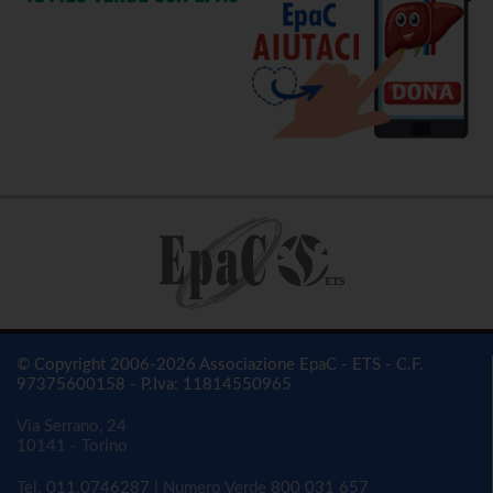
© Copyright 2006-2026 Associazione EpaC - ETS - C.F.
97375600158 - P.Iva: 11814550965
Via Serrano, 24
10141 - Torino
Tel.
011.0746287
| Numero Verde
800 031 657