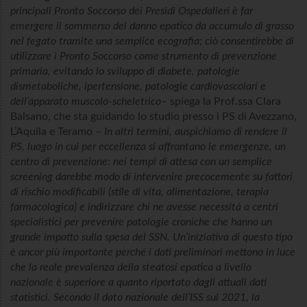
principali Pronto Soccorso dei Presidi Ospedalieri è far
emergere il sommerso del danno epatico da accumulo di grasso
nel fegato tramite una semplice ecografia; ciò consentirebbe di
utilizzare i Pronto Soccorso come strumento di prevenzione
primaria, evitando lo sviluppo di diabete, patologie
dismetaboliche, ipertensione, patologie cardiovascolari e
dell’apparato muscolo-scheletrico
– spiega la Prof.ssa Clara
Balsano, che sta guidando lo studio presso i PS di Avezzano,
L’Aquila e Teramo –
In altri termini, auspichiamo di rendere il
PS, luogo in cui per eccellenza si affrontano le emergenze, un
centro di prevenzione: nei tempi di attesa con un semplice
screening darebbe modo di intervenire precocemente su fattori
di rischio modificabili (stile di vita, alimentazione, terapia
farmacologica) e indirizzare chi ne avesse necessità a centri
specialistici per prevenire patologie croniche che hanno un
grande impatto sulla spesa del SSN. Un’iniziativa di questo tipo
è ancor più importante perché i dati preliminari mettono in luce
che la reale prevalenza della steatosi epatica a livello
nazionale è superiore a quanto riportato dagli attuali dati
statistici. Secondo il dato nazionale dell’ISS sul 2021, la