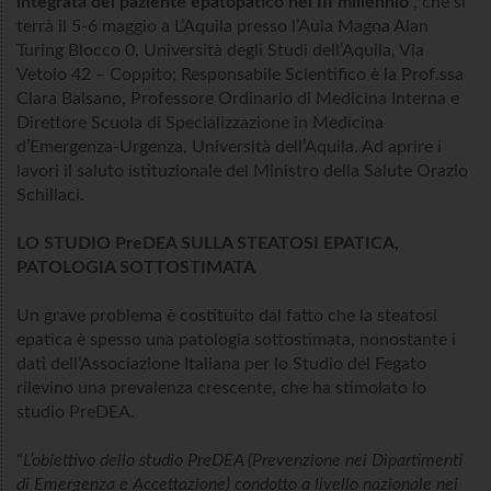
integrata del paziente epatopatico nel III millennio
”, che si
terrà il 5-6 maggio a L’Aquila presso l’Aula Magna Alan
Turing Blocco 0, Università degli Studi dell’Aquila, Via
Vetoio 42 – Coppito; Responsabile Scientifico è la Prof.ssa
Clara Balsano, Professore Ordinario di Medicina Interna e
Direttore Scuola di Specializzazione in Medicina
d’Emergenza-Urgenza, Università dell’Aquila. Ad aprire i
lavori il saluto istituzionale del Ministro della Salute Orazio
Schillaci.
LO STUDIO PreDEA SULLA STEATOSI EPATICA,
PATOLOGIA SOTTOSTIMATA
Un grave problema è costituito dal fatto che la steatosi
epatica è spesso una patologia sottostimata, nonostante i
dati dell’Associazione Italiana per lo Studio del Fegato
rilevino una prevalenza crescente, che ha stimolato lo
studio PreDEA.
“
L’obiettivo dello studio PreDEA (Prevenzione nei Dipartimenti
di Emergenza e Accettazione) condotto a livello nazionale nei