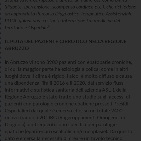
avanzata (cirrosi) spesso è affetto da numerose comorbidità
(diabete, ipertensione, scompenso cardiaco etc.), che richiedono
un appropriato Percorso Diagnostico Terapeutico Assistenziale-
PDTA, quindi una costante interazione tra medicina del
territorio e Ospedale”
IL PDTA DEL PAZIENTE CIRROTICO NELLA REGIONE
ABRUZZO
In Abruzzo vi sono 3900 pazienti con epatopatie croniche,
di cui la maggior parte ha eziologia alcolica: come in altri
luoghi dove il clima è rigido, l’alcol è molto diffuso e causa
una dipendenza. Tra il 2016 e il 2020, dal servizio flussi
informativi e statistica sanitaria dell’azienda ASL 1 della
Regione Abruzzo è stato tratto uno studio sugli accessi di
pazienti con patologie croniche epatiche presso i Presidi
Ospedalieri dal quale è emerso che, su un totale 2400
ricoveri/anno, i 20 DRG (Raggruppamenti Omogenei di
Diagnosi) più frequenti sono specifici per patologie
epatiche (epatite/cirrosi alcolica e/o neoplasie). Da questo
dato è emersa la necessità di creare un tavolo tecnico