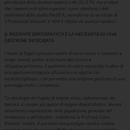
prevalenza della steatosi epatica è del 22-27%, ma si stima
che i numeri reali siano superiori, come attestano i dati
preliminari dello studio PreDEA, secondo cui su un totale di
170 pazienti arruolati, il 40% è affetto da steatosi epatica
”.
IL PAZIENTE EPATOPATICO E LA NECESSITÀ DI UNA
GESTIONE INTEGRATA
I danni al fegato possono avere diverse cause e rimanere a
lungo latenti, prima di arrivare alla cirrosi e
all’epatocarcinoma. Il paziente cirrotico necessita inoltre di
una gestione integrata attraverso un approccio
multidisciplinare, che permette una migliore gestione di una
patologia molto complessa.
“
Le patologie del fegato di origine virale, autoimmune, da
farmaci, e sempre più spesso di origine dismetabolica, dovuta
all’aumento esponenziale nella popolazione generale del
sovrappeso e dell’obesità
– sottolinea la Prof.ssa Clara
Balsano.
Inoltre, il paziente con patologia epatica cronica