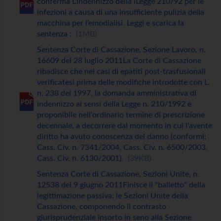
conferma L’indennizzo della lLegge 210/92 per le
infezioni a causa di una insufficiente pulizia della
macchina per l’emodialisi. Leggi e scarica la
sentenza :
1MB
Sentenza Corte di Cassazione, Sezione Lavoro, n.
16609 del 28 luglio 2011La Corte di Cassazione
ribadisce che nei casi di epatiti post-trasfusionali
verificatesi prima delle modifiche introdotte con L.
n. 238 del 1997, la domanda amministrativa di
indennizzo ai sensi della Legge n. 210/1992 è
proponibile nell'ordinario termine di prescrizione
decennale, a decorrere dal momento in cui l'avente
diritto ha avuto conoscenza del danno (conformi:
Cass. Civ. n. 7341/2004, Cass. Civ. n. 6500/2003,
Cass. Civ. n. 6130/2001).
39KB
Sentenza Corte di Cassazione, Sezioni Unite, n.
12538 del 9 giugno 2011Finisce il "balletto" della
legittimazione passiva: le Sezioni Unite della
Cassazione, componendo il contrasto
giurisprudenziale insorto in seno alla Sezione