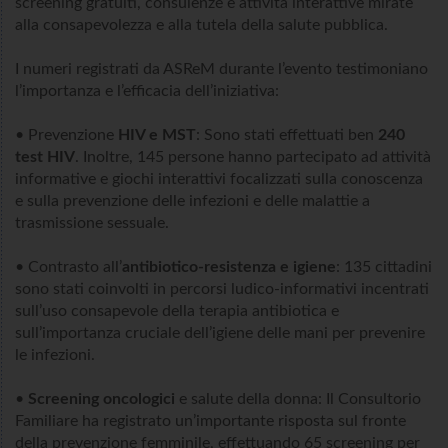
screening gratuiti, consulenze e attività interattive mirate
alla consapevolezza e alla tutela della salute pubblica.
I numeri registrati da ASReM durante l’evento testimoniano
l’importanza e l’efficacia dell’iniziativa:
• Prevenzione
HIV e MST
: Sono stati effettuati ben
240
test HIV
. Inoltre, 145 persone hanno partecipato ad attività
informative e giochi interattivi focalizzati sulla conoscenza
e sulla prevenzione delle infezioni e delle malattie a
trasmissione sessuale.
• Contrasto all’
antibiotico-resistenza e igiene
: 135 cittadini
sono stati coinvolti in percorsi ludico-informativi incentrati
sull’uso consapevole della terapia antibiotica e
sull’importanza cruciale dell’igiene delle mani per prevenire
le infezioni.
•
Screening oncologici
e salute della donna: Il Consultorio
Familiare ha registrato un’importante risposta sul fronte
della prevenzione femminile, effettuando 65 screening per