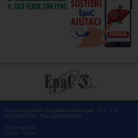
© Copyright 2006-2026 Associazione EpaC - ETS - C.F.
97375600158 - P.Iva: 11814550965
Via Serrano, 24
10141 - Torino